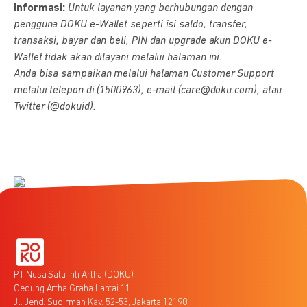
Informasi:
Untuk layanan yang berhubungan dengan
pengguna DOKU e-Wallet seperti isi saldo, transfer,
transaksi, bayar dan beli, PIN dan upgrade akun DOKU e-
Wallet tidak akan dilayani melalui halaman ini.
Anda bisa sampaikan melalui halaman Customer Support
melalui telepon di (1500963), e-mail (care@doku.com), atau
Twitter (@dokuid).
PT Nusa Satu Inti Artha (DOKU)
Gedung Artha Graha Lantai 11
Jl. Jend. Sudirman Kav. 52-53, Jakarta 12190