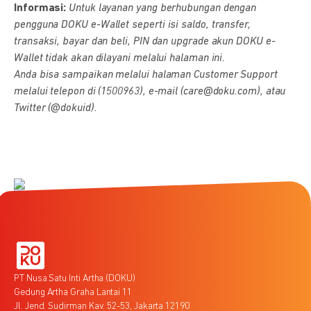
Informasi:
Untuk layanan yang berhubungan dengan
pengguna DOKU e-Wallet seperti isi saldo, transfer,
transaksi, bayar dan beli, PIN dan upgrade akun DOKU e-
Wallet tidak akan dilayani melalui halaman ini.
Anda bisa sampaikan melalui halaman Customer Support
melalui telepon di (1500963), e-mail (care@doku.com), atau
Twitter (@dokuid).
PT Nusa Satu Inti Artha (DOKU)
Gedung Artha Graha Lantai 11
Jl. Jend. Sudirman Kav. 52-53, Jakarta 12190