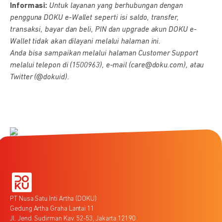
Informasi:
Untuk layanan yang berhubungan dengan
pengguna DOKU e-Wallet seperti isi saldo, transfer,
transaksi, bayar dan beli, PIN dan upgrade akun DOKU e-
Wallet tidak akan dilayani melalui halaman ini.
Anda bisa sampaikan melalui halaman Customer Support
melalui telepon di (1500963), e-mail (care@doku.com), atau
Twitter (@dokuid).
PT Nusa Satu Inti Artha (DOKU)
Gedung Artha Graha Lantai 11
Jl. Jend. Sudirman Kav. 52-53, Jakarta 12190