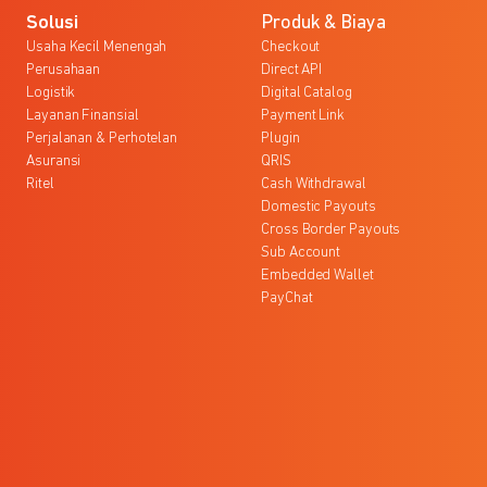
Solusi
Produk & Biaya
Usaha Kecil Menengah
Checkout
Perusahaan
Direct API
Logistik
Digital Catalog
Layanan Finansial
Payment Link
Perjalanan & Perhotelan
Plugin
Asuransi
QRIS
Ritel
Cash Withdrawal
Domestic Payouts
Cross Border Payouts
Sub Account
Embedded Wallet
PayChat
l