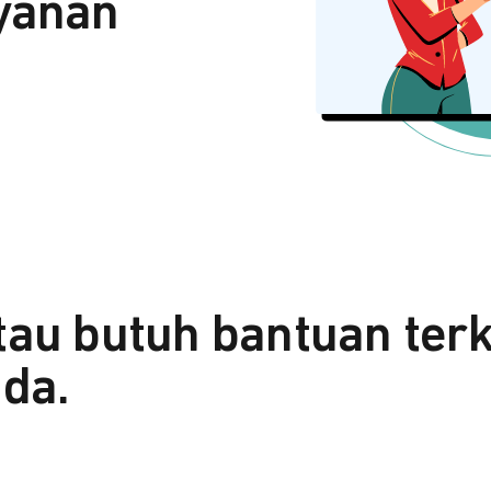
yanan
tau butuh bantuan ter
da.