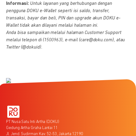
Informasi:
Untuk layanan yang berhubungan dengan
pengguna DOKU e-Wallet seperti isi saldo, transfer,
transaksi, bayar dan beli, PIN dan upgrade akun DOKU e-
Wallet tidak akan dilayani melalui halaman ini.
Anda bisa sampaikan melalui halaman Customer Support
melalui telepon di (1500963), e-mail (care@doku.com), atau
Twitter (@dokuid).
PT Nusa Satu Inti Artha (DOKU)
Gedung Artha Graha Lantai 11
Jl. Jend. Sudirman Kav. 52-53, Jakarta 12190