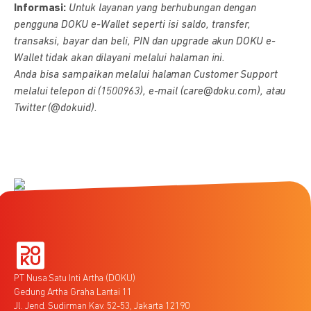
Informasi:
Untuk layanan yang berhubungan dengan
pengguna DOKU e-Wallet seperti isi saldo, transfer,
transaksi, bayar dan beli, PIN dan upgrade akun DOKU e-
Wallet tidak akan dilayani melalui halaman ini.
Anda bisa sampaikan melalui halaman Customer Support
melalui telepon di (1500963), e-mail (care@doku.com), atau
Twitter (@dokuid).
PT Nusa Satu Inti Artha (DOKU)
Gedung Artha Graha Lantai 11
Jl. Jend. Sudirman Kav. 52-53, Jakarta 12190