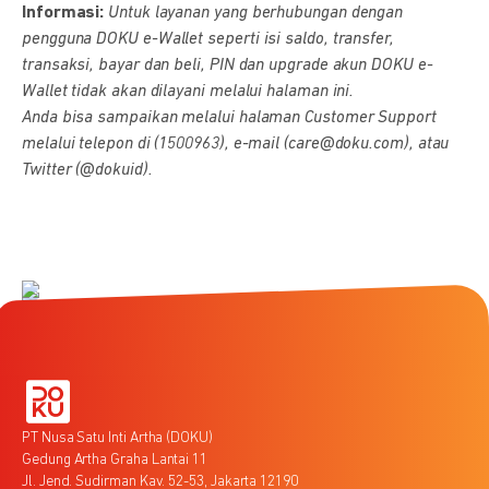
Informasi:
Untuk layanan yang berhubungan dengan
pengguna DOKU e-Wallet seperti isi saldo, transfer,
transaksi, bayar dan beli, PIN dan upgrade akun DOKU e-
Wallet tidak akan dilayani melalui halaman ini.
Anda bisa sampaikan melalui halaman Customer Support
melalui telepon di (1500963), e-mail (care@doku.com), atau
Twitter (@dokuid).
PT Nusa Satu Inti Artha (DOKU)
Gedung Artha Graha Lantai 11
Jl. Jend. Sudirman Kav. 52-53, Jakarta 12190