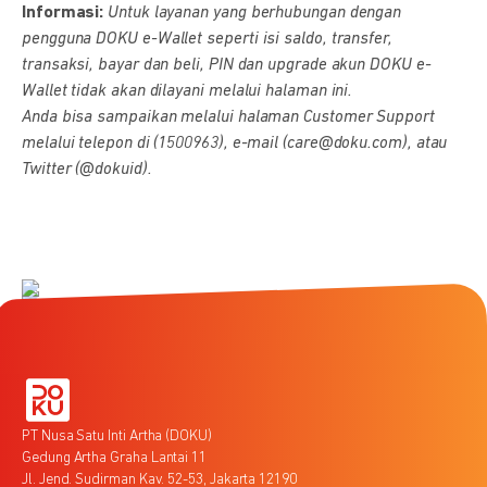
Informasi:
Untuk layanan yang berhubungan dengan
pengguna DOKU e-Wallet seperti isi saldo, transfer,
transaksi, bayar dan beli, PIN dan upgrade akun DOKU e-
Wallet tidak akan dilayani melalui halaman ini.
Anda bisa sampaikan melalui halaman Customer Support
melalui telepon di (1500963), e-mail (care@doku.com), atau
Twitter (@dokuid).
PT Nusa Satu Inti Artha (DOKU)
Gedung Artha Graha Lantai 11
Jl. Jend. Sudirman Kav. 52-53, Jakarta 12190