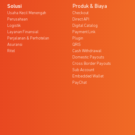
Solusi
Produk & Biaya
Usaha Kecil Menengah
Checkout
Perusahaan
Direct API
Logistik
Digital Catalog
Layanan Finansial
Payment Link
Perjalanan & Perhotelan
Plugin
Asuransi
QRIS
Ritel
Cash Withdrawal
Domestic Payouts
Cross Border Payouts
Sub Account
Embedded Wallet
PayChat
l