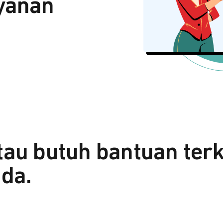
yanan
tau butuh bantuan ter
da.