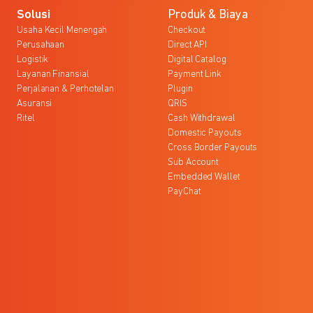
Solusi
Produk & Biaya
Usaha Kecil Menengah
Checkout
Perusahaan
Direct API
Logistik
Digital Catalog
Layanan Finansial
Payment Link
Perjalanan & Perhotelan
Plugin
Asuransi
QRIS
Ritel
Cash Withdrawal
Domestic Payouts
Cross Border Payouts
Sub Account
Embedded Wallet
PayChat
l