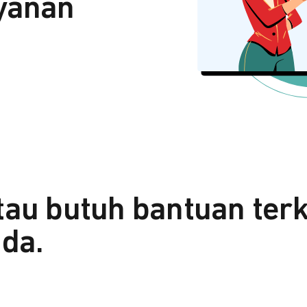
yanan
tau butuh bantuan ter
da.