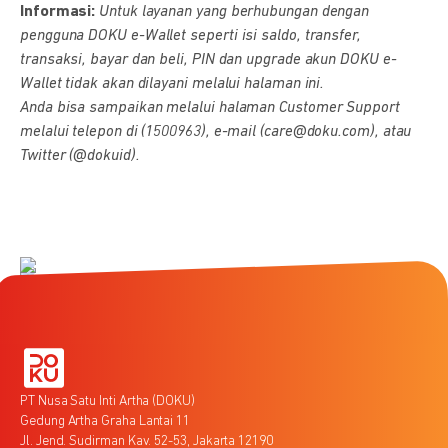
Informasi:
Untuk layanan yang berhubungan dengan
pengguna DOKU e-Wallet seperti isi saldo, transfer,
transaksi, bayar dan beli, PIN dan upgrade akun DOKU e-
Wallet tidak akan dilayani melalui halaman ini.
Anda bisa sampaikan melalui halaman Customer Support
melalui telepon di (1500963), e-mail (care@doku.com), atau
Twitter (@dokuid).
PT Nusa Satu Inti Artha (DOKU)
Gedung Artha Graha Lantai 11
Jl. Jend. Sudirman Kav. 52-53, Jakarta 12190