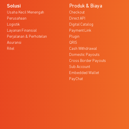
Solusi
Produk & Biaya
Usaha Kecil Menengah
Checkout
Perusahaan
Direct API
Logistik
Digital Catalog
Layanan Finansial
Payment Link
Perjalanan & Perhotelan
Plugin
Asuransi
QRIS
Ritel
Cash Withdrawal
Domestic Payouts
Cross Border Payouts
Sub Account
Embedded Wallet
PayChat
l