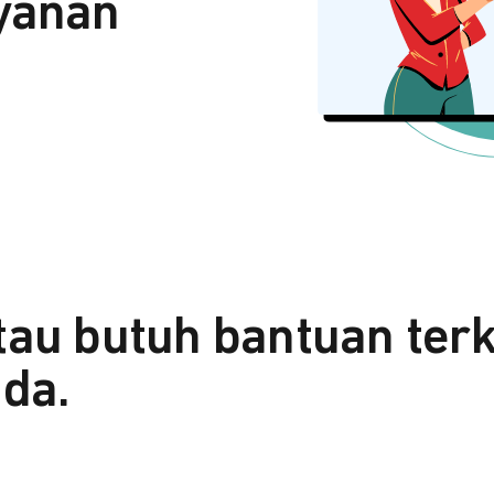
yanan
tau butuh bantuan ter
da.