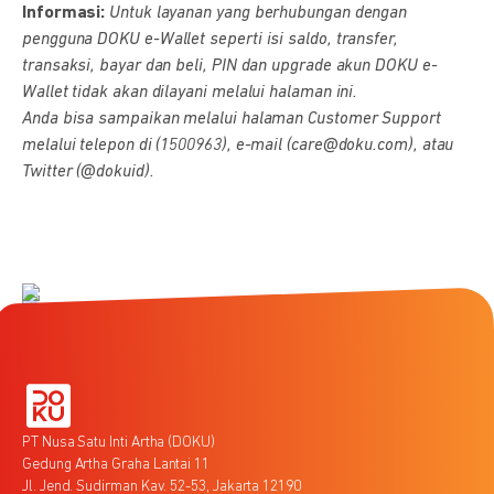
Informasi:
Untuk layanan yang berhubungan dengan
pengguna DOKU e-Wallet seperti isi saldo, transfer,
transaksi, bayar dan beli, PIN dan upgrade akun DOKU e-
Wallet tidak akan dilayani melalui halaman ini.
Anda bisa sampaikan melalui halaman Customer Support
melalui telepon di (1500963), e-mail (care@doku.com), atau
Twitter (@dokuid).
PT Nusa Satu Inti Artha (DOKU)
Gedung Artha Graha Lantai 11
Jl. Jend. Sudirman Kav. 52-53, Jakarta 12190