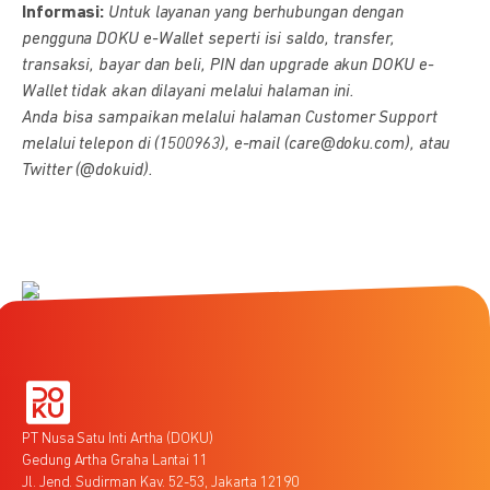
Informasi:
Untuk layanan yang berhubungan dengan
pengguna DOKU e-Wallet seperti isi saldo, transfer,
transaksi, bayar dan beli, PIN dan upgrade akun DOKU e-
Wallet tidak akan dilayani melalui halaman ini.
Anda bisa sampaikan melalui halaman Customer Support
melalui telepon di (1500963), e-mail (care@doku.com), atau
Twitter (@dokuid).
PT Nusa Satu Inti Artha (DOKU)
Gedung Artha Graha Lantai 11
Jl. Jend. Sudirman Kav. 52-53, Jakarta 12190