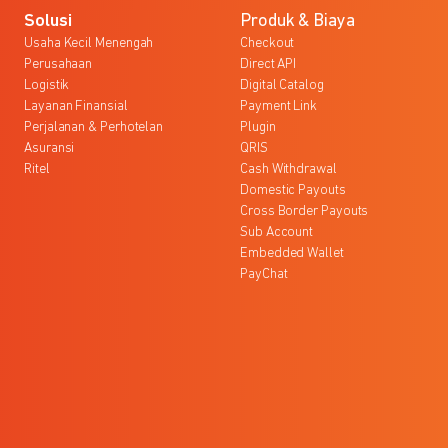
Solusi
Produk & Biaya
Usaha Kecil Menengah
Checkout
Perusahaan
Direct API
Logistik
Digital Catalog
Layanan Finansial
Payment Link
Perjalanan & Perhotelan
Plugin
Asuransi
QRIS
Ritel
Cash Withdrawal
Domestic Payouts
Cross Border Payouts
Sub Account
Embedded Wallet
PayChat
l