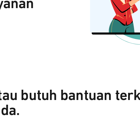
yanan
tau butuh bantuan ter
da.