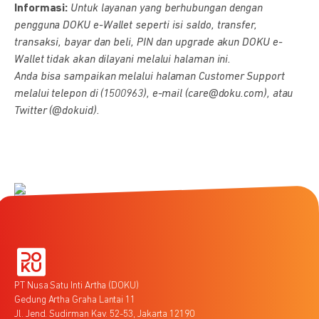
Informasi:
Untuk layanan yang berhubungan dengan
pengguna DOKU e-Wallet seperti isi saldo, transfer,
transaksi, bayar dan beli, PIN dan upgrade akun DOKU e-
Wallet tidak akan dilayani melalui halaman ini.
Anda bisa sampaikan melalui halaman Customer Support
melalui telepon di (1500963), e-mail (care@doku.com), atau
Twitter (@dokuid).
PT Nusa Satu Inti Artha (DOKU)
Gedung Artha Graha Lantai 11
Jl. Jend. Sudirman Kav. 52-53, Jakarta 12190