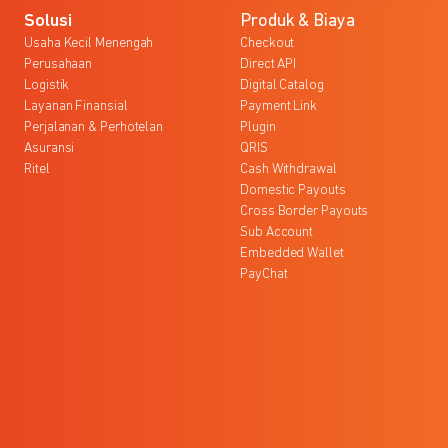
Solusi
Produk & Biaya
Usaha Kecil Menengah
Checkout
Perusahaan
Direct API
Logistik
Digital Catalog
Layanan Finansial
Payment Link
Perjalanan & Perhotelan
Plugin
Asuransi
QRIS
Ritel
Cash Withdrawal
Domestic Payouts
Cross Border Payouts
Sub Account
Embedded Wallet
PayChat
l