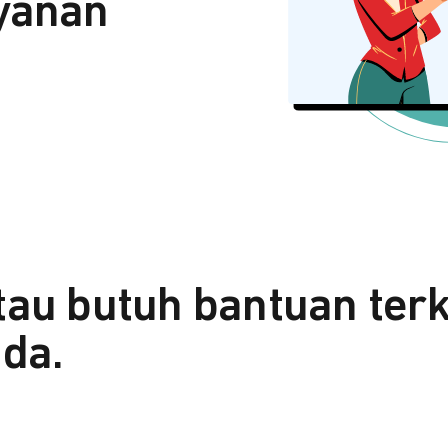
yanan
tau butuh bantuan ter
da.