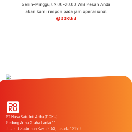
Senin-Minggu, 09.00-20.00 WIB Pesan Anda
akan kami respon pada jam operasional
@DOKUid
PT Nusa Satu Inti Artha (DOKU)
Gedung Artha Graha Lantai 11
Jl. Jend. Sudirman Kav. 52-53, Jakarta 12190