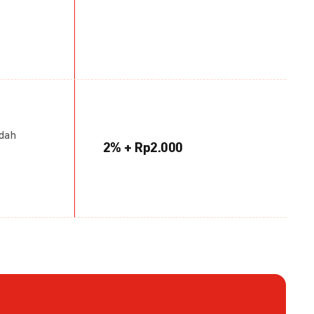
udah
2% + Rp2.000