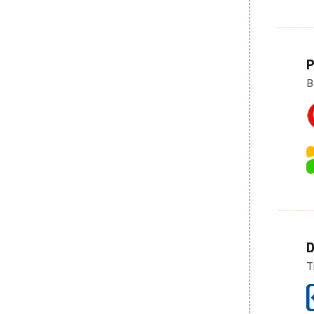
P
B
D
T