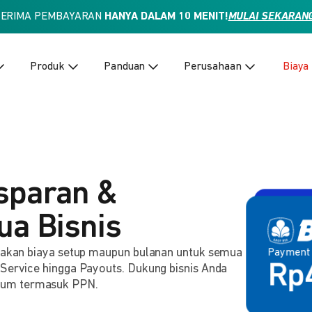
TERIMA PEMBAYARAN
HANYA DALAM 10 MENIT!
MULAI SEKARAN
Produk
Panduan
Perusahaan
Biaya
sparan &
ua Bisnis
enakan biaya setup maupun bulanan untuk semua
Payment
Payment 
2,
 Service hingga Payouts. Dukung bisnis Anda
Rp
lum termasuk PPN.