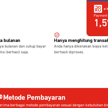
Payment 
Payment 
1,
0,
ya bulanan
Hanya menghitung transak
aya bulanan dan cukup bayar
Anda hanya dikenakan biaya ket
ksi berhasil saja.
berhasil diproses.
Metode Pembayaran
erima berbagai metode pembayaran sesuai dengan kebutuhan bis