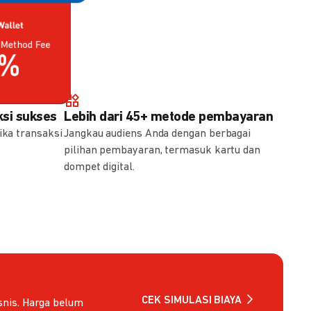
Method Fee
Method Fee
5%
7%
si sukses
Lebih dari 45+ metode pembayaran
ika transaksi
Jangkau audiens Anda dengan berbagai
pilihan pembayaran, termasuk kartu dan
dompet digital.
CEK SIMULASI BIAYA
nis. Harga belum