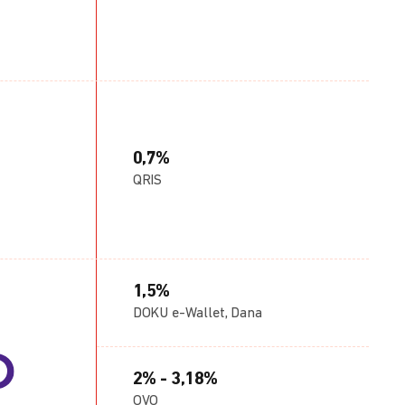
0,7%
QRIS
1,5%
DOKU e-Wallet, Dana
2% - 3,18%
OVO