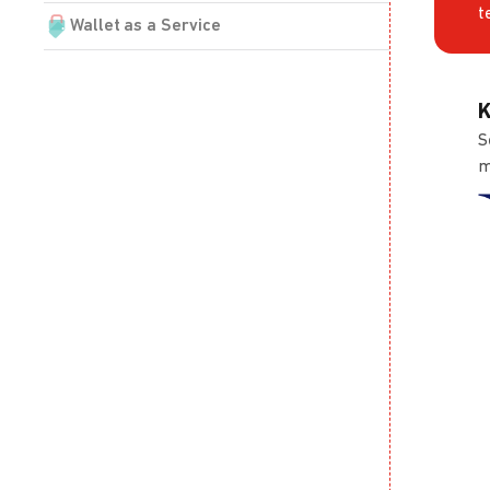
t
Wallet as a Service
K
S
m