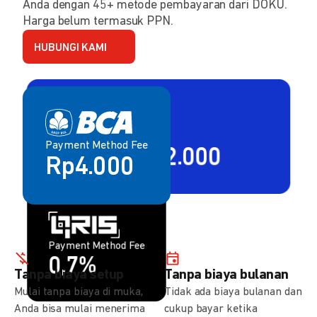
Anda dengan 45+ metode pembayaran dari DOKU.
Harga belum termasuk PPN.
HUBUNGI KAMI
Payment Method Fee
Payment Method Fee
2,80% + Rp2.000
Rp4.000
Payment Method Fee
Payment Method Fee
1,5%
0,7%
Tanpa biaya setup
Tanpa biaya bulanan
Mulai tanpa biaya di muka,
Tidak ada biaya bulanan dan
Anda bisa mulai menerima
cukup bayar ketika