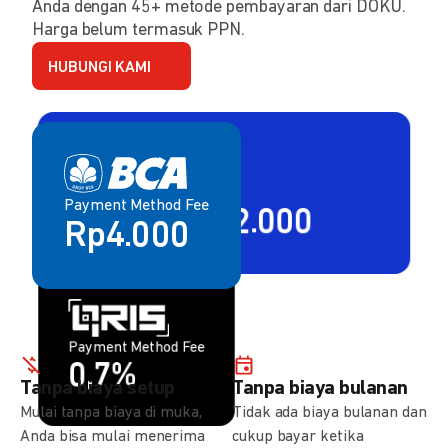
Anda dengan 45+ metode pembayaran dari DOKU.
Harga belum termasuk PPN.
HUBUNGI KAMI
Payment Method Fee
Payment Method Fee
2,80% + Rp2.000
Rp4.000
Payment Method Fee
Payment Method Fee
1,5%
0,7%
Tanpa biaya setup
Tanpa biaya bulanan
Mulai tanpa biaya di muka,
Tidak ada biaya bulanan dan
Anda bisa mulai menerima
cukup bayar ketika