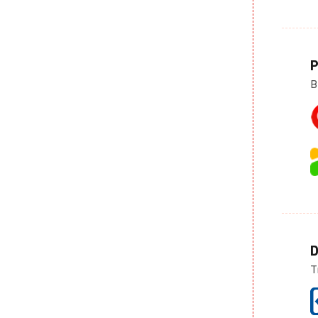
P
B
D
T