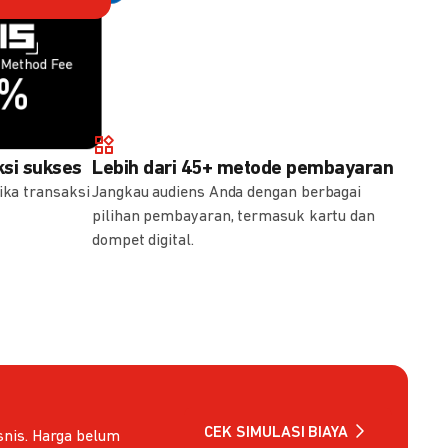
Method Fee
Method Fee
5%
7%
si sukses
Lebih dari 45+ metode pembayaran
ika transaksi
Jangkau audiens Anda dengan berbagai
pilihan pembayaran, termasuk kartu dan
dompet digital.
CEK SIMULASI BIAYA
nis. Harga belum