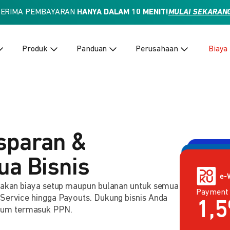
TERIMA PEMBAYARAN
HANYA DALAM 10 MENIT!
MULAI SEKARAN
Produk
Panduan
Perusahaan
Biaya
sparan &
ua Bisnis
enakan biaya setup maupun bulanan untuk semua
Payment
Payment 
2,
 Service hingga Payouts. Dukung bisnis Anda
Rp
lum termasuk PPN.