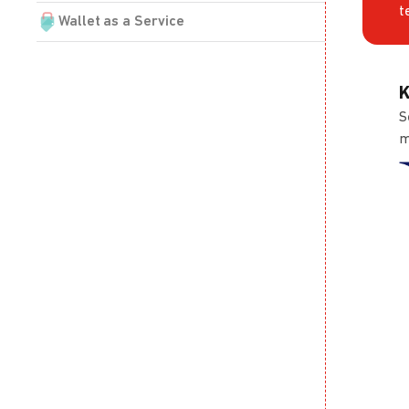
t
Wallet as a Service
K
S
m