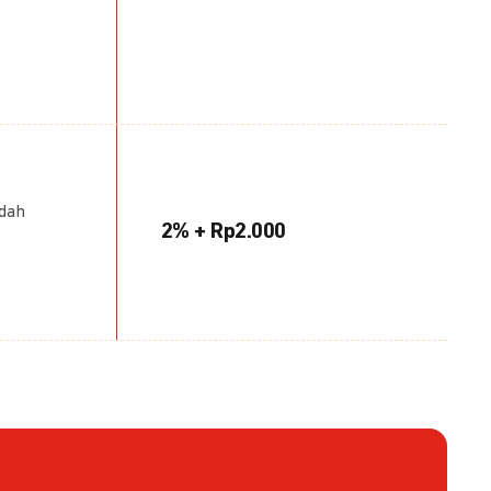
udah
2% + Rp2.000