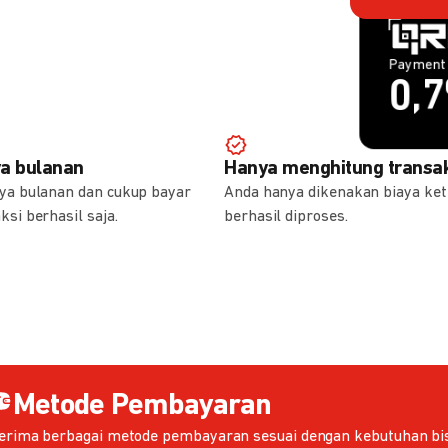
Payment 
Payment 
1,
0,
ya bulanan
Hanya menghitung transak
aya bulanan dan cukup bayar
Anda hanya dikenakan biaya ket
ksi berhasil saja.
berhasil diproses.
Metode Pembayaran
erima berbagai metode pembayaran sesuai dengan kebutuhan bis