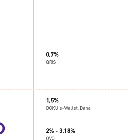
0,7%
QRIS
1,5%
DOKU e-Wallet, Dana
2% - 3,18%
OVO