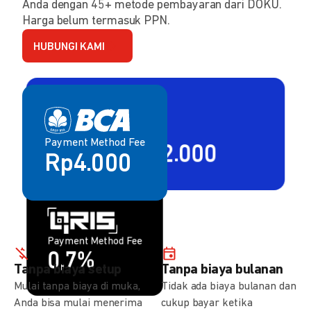
Anda dengan 45+ metode pembayaran dari DOKU.
Harga belum termasuk PPN.
HUBUNGI KAMI
Payment Method Fee
Payment Method Fee
2,80% + Rp2.000
Rp4.000
Payment Method Fee
Payment Method Fee
1,5%
0,7%
Tanpa biaya setup
Tanpa biaya bulanan
Mulai tanpa biaya di muka,
Tidak ada biaya bulanan dan
Anda bisa mulai menerima
cukup bayar ketika