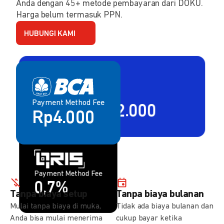
Anda dengan 45+ metode pembayaran dari DOKU.
Harga belum termasuk PPN.
HUBUNGI KAMI
Payment Method Fee
Payment Method Fee
2,80% + Rp2.000
Rp4.000
Payment Method Fee
Payment Method Fee
1,5%
0,7%
Tanpa biaya setup
Tanpa biaya bulanan
Mulai tanpa biaya di muka,
Tidak ada biaya bulanan dan
Anda bisa mulai menerima
cukup bayar ketika