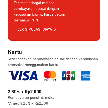
Terima berbagai metode
pembayaran sesuai dengan
kebutuhan bisnis. Harga belum
termasuk PPN.
CEK SIMULASI BIAYA
Kartu
Sederhanakan pembayaran online dengan kemudahan
transaksi menggunakan kartu
2,80% + Rp2.000
Pembayaran penuh di muka
*Amex: 3,25% + Rp2.000