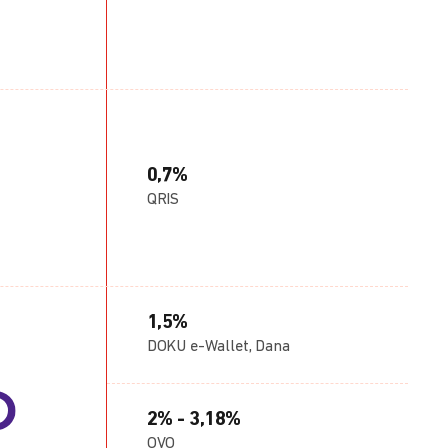
0,7%
QRIS
1,5%
DOKU e-Wallet, Dana
2% - 3,18%
OVO