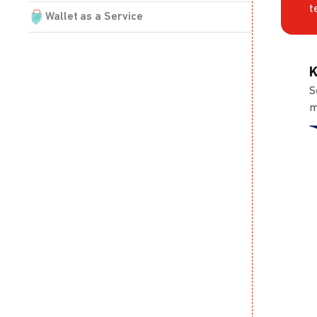
t
Wallet as a Service
K
S
m