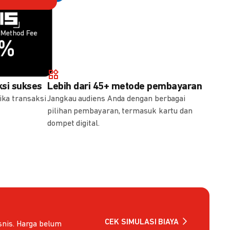
Method Fee
Method Fee
5%
7%
si sukses
Lebih dari 45+ metode pembayaran
ika transaksi
Jangkau audiens Anda dengan berbagai
pilihan pembayaran, termasuk kartu dan
dompet digital.
CEK SIMULASI BIAYA
nis. Harga belum