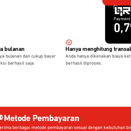
Payment 
Payment 
1,
0,
ya bulanan
Hanya menghitung transak
aya bulanan dan cukup bayar
Anda hanya dikenakan biaya ket
ksi berhasil saja.
berhasil diproses.
Metode Pembayaran
erima berbagai metode pembayaran sesuai dengan kebutuhan bis