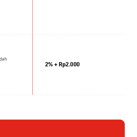
udah
2% + Rp2.000