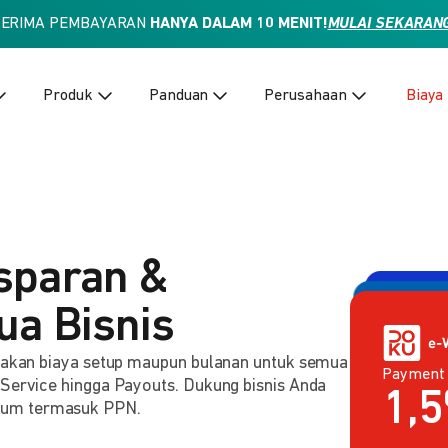
TERIMA PEMBAYARAN
HANYA DALAM 10 MENIT!
MULAI SEKARAN
Produk
Panduan
Perusahaan
Biaya
sparan &
ua Bisnis
enakan biaya setup maupun bulanan untuk semua
Payment
Payment 
2,
 Service hingga Payouts. Dukung bisnis Anda
Rp
lum termasuk PPN.