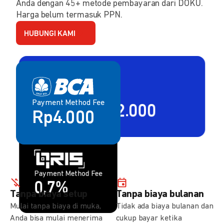
Anda dengan 45+ metode pembayaran dari DOKU.
Harga belum termasuk PPN.
HUBUNGI KAMI
Payment Method Fee
Payment Method Fee
2,80% + Rp2.000
Rp4.000
Payment Method Fee
Payment Method Fee
1,5%
0,7%
Tanpa biaya setup
Tanpa biaya bulanan
Mulai tanpa biaya di muka,
Tidak ada biaya bulanan dan
Anda bisa mulai menerima
cukup bayar ketika