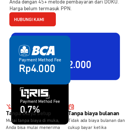
Anda dengan 45+ metode pembayaran dari DOKU.
Harga belum termasuk PPN.
HUBUNGI KAMI
Payment Method Fee
Payment Method Fee
2,80% + Rp2.000
Rp4.000
Payment Method Fee
Payment Method Fee
1,5%
0,7%
Tanpa biaya setup
Tanpa biaya bulanan
Mulai tanpa biaya di muka,
Tidak ada biaya bulanan dan
Anda bisa mulai menerima
cukup bayar ketika