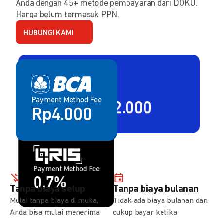
Anda dengan 45+ metode pembayaran dari DOKU.
Harga belum termasuk PPN.
HUBUNGI KAMI
Payment Method Fee
Payment Method Fee
2,80% + Rp2.000
Rp4.000
Payment Method Fee
Payment Method Fee
1,5%
0,7%
Tanpa biaya setup
Tanpa biaya bulanan
Mulai tanpa biaya di muka,
Tidak ada biaya bulanan dan
Anda bisa mulai menerima
cukup bayar ketika