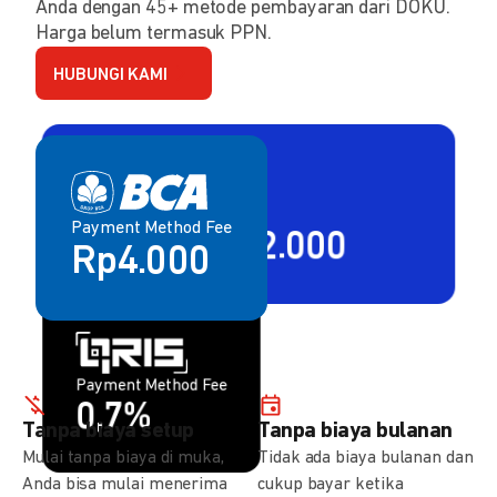
Anda dengan 45+ metode pembayaran dari DOKU.
Harga belum termasuk PPN.
HUBUNGI KAMI
Payment Method Fee
Payment Method Fee
2,80% + Rp2.000
Rp4.000
Payment Method Fee
Payment Method Fee
1,5%
0,7%
Tanpa biaya setup
Tanpa biaya bulanan
Mulai tanpa biaya di muka,
Tidak ada biaya bulanan dan
Anda bisa mulai menerima
cukup bayar ketika