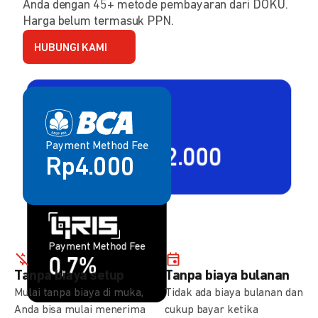
Anda dengan 45+ metode pembayaran dari DOKU.
Harga belum termasuk PPN.
HUBUNGI KAMI
Payment Method Fee
Payment Method Fee
2,80% + Rp2.000
Rp4.000
Payment Method Fee
Payment Method Fee
1,5%
0,7%
Tanpa biaya setup
Tanpa biaya bulanan
Mulai tanpa biaya di muka,
Tidak ada biaya bulanan dan
Anda bisa mulai menerima
cukup bayar ketika