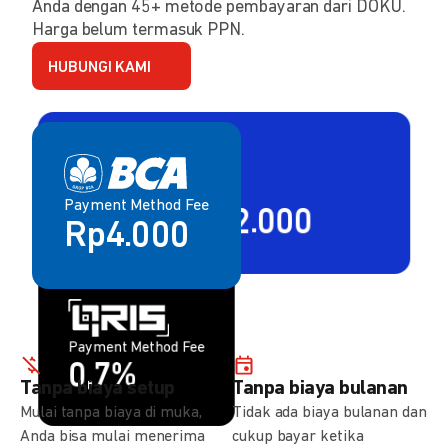
Anda dengan 45+ metode pembayaran dari DOKU.
Harga belum termasuk PPN.
HUBUNGI KAMI
Payment Method Fee
Payment Method Fee
2,80% + Rp2.000
Rp4.000
Payment Method Fee
Payment Method Fee
1,5%
0,7%
Tanpa biaya setup
Tanpa biaya bulanan
Mulai tanpa biaya di muka,
Tidak ada biaya bulanan dan
Anda bisa mulai menerima
cukup bayar ketika