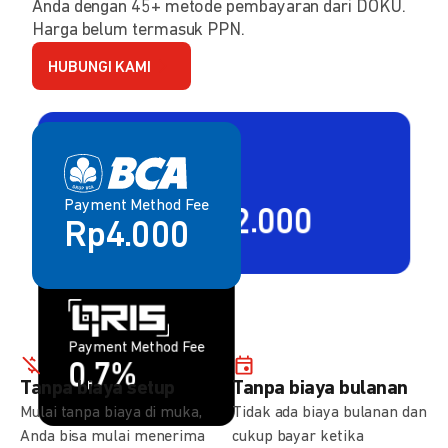
Anda dengan 45+ metode pembayaran dari DOKU.
Harga belum termasuk PPN.
HUBUNGI KAMI
Payment Method Fee
Payment Method Fee
2,80% + Rp2.000
Rp4.000
Payment Method Fee
Payment Method Fee
1,5%
0,7%
Tanpa biaya setup
Tanpa biaya bulanan
Mulai tanpa biaya di muka,
Tidak ada biaya bulanan dan
Anda bisa mulai menerima
cukup bayar ketika