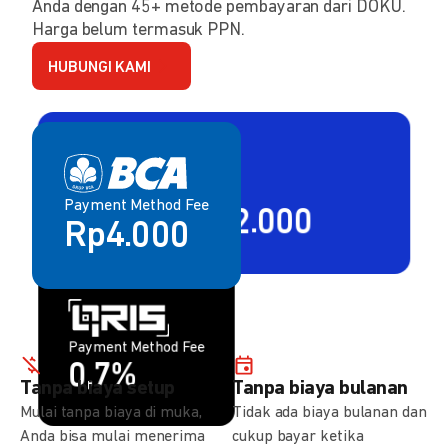
Anda dengan 45+ metode pembayaran dari DOKU.
Harga belum termasuk PPN.
HUBUNGI KAMI
Payment Method Fee
Payment Method Fee
2,80% + Rp2.000
Rp4.000
Payment Method Fee
Payment Method Fee
1,5%
0,7%
Tanpa biaya setup
Tanpa biaya bulanan
Mulai tanpa biaya di muka,
Tidak ada biaya bulanan dan
Anda bisa mulai menerima
cukup bayar ketika