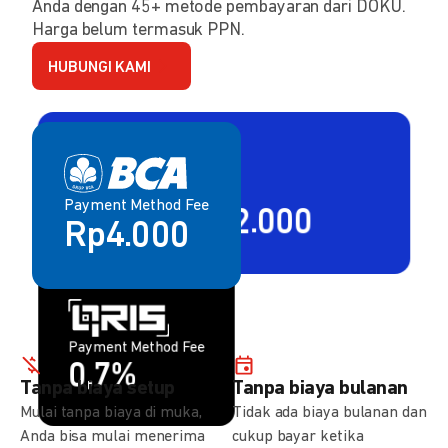
Anda dengan 45+ metode pembayaran dari DOKU.
Harga belum termasuk PPN.
HUBUNGI KAMI
Payment Method Fee
Payment Method Fee
2,80% + Rp2.000
Rp4.000
Payment Method Fee
Payment Method Fee
1,5%
0,7%
Tanpa biaya setup
Tanpa biaya bulanan
Mulai tanpa biaya di muka,
Tidak ada biaya bulanan dan
Anda bisa mulai menerima
cukup bayar ketika