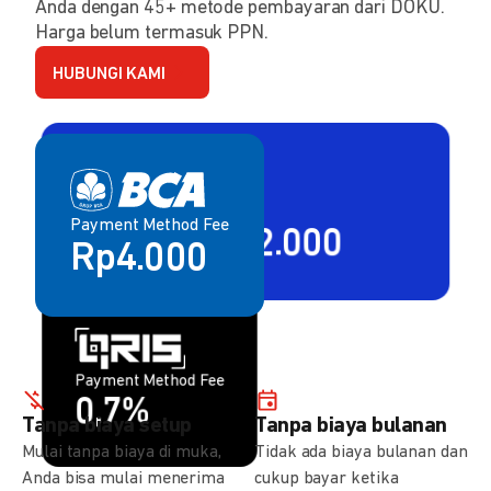
Anda dengan 45+ metode pembayaran dari DOKU.
Harga belum termasuk PPN.
HUBUNGI KAMI
Payment Method Fee
Payment Method Fee
2,80% + Rp2.000
Rp4.000
Payment Method Fee
Payment Method Fee
1,5%
0,7%
Tanpa biaya setup
Tanpa biaya bulanan
Mulai tanpa biaya di muka,
Tidak ada biaya bulanan dan
Anda bisa mulai menerima
cukup bayar ketika