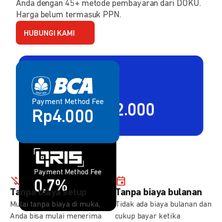
Anda dengan 45+ metode pembayaran dari DOKU.
Harga belum termasuk PPN.
HUBUNGI KAMI
Payment Method Fee
Payment Method Fee
2,80% + Rp2.000
Rp4.000
Payment Method Fee
Payment Method Fee
1,5%
0,7%
Tanpa biaya setup
Tanpa biaya bulanan
Mulai tanpa biaya di muka,
Tidak ada biaya bulanan dan
Anda bisa mulai menerima
cukup bayar ketika