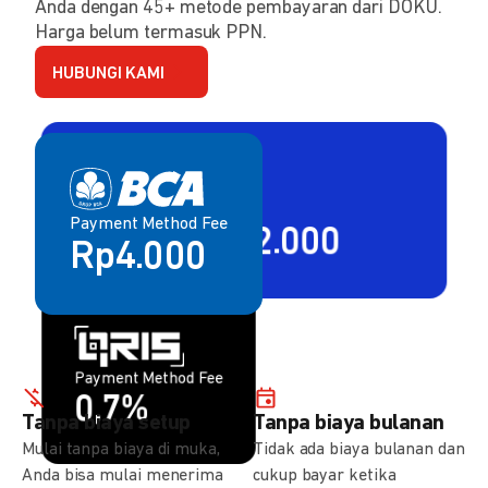
Anda dengan 45+ metode pembayaran dari DOKU.
Harga belum termasuk PPN.
HUBUNGI KAMI
Payment Method Fee
Payment Method Fee
2,80% + Rp2.000
Rp4.000
Payment Method Fee
Payment Method Fee
1,5%
0,7%
Tanpa biaya setup
Tanpa biaya bulanan
Mulai tanpa biaya di muka,
Tidak ada biaya bulanan dan
Anda bisa mulai menerima
cukup bayar ketika