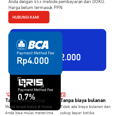
Anda dengan 45+ metode pembayaran dari DOKU.
Harga belum termasuk PPN.
HUBUNGI KAMI
Payment Method Fee
Payment Method Fee
2,80% + Rp2.000
Rp4.000
Payment Method Fee
Payment Method Fee
1,5%
0,7%
Tanpa biaya setup
Tanpa biaya bulanan
Mulai tanpa biaya di muka,
Tidak ada biaya bulanan dan
Anda bisa mulai menerima
cukup bayar ketika