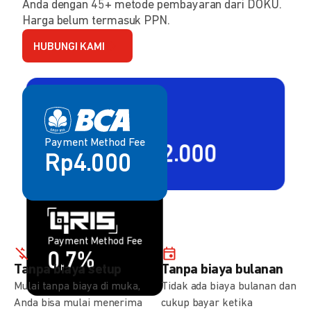
Anda dengan 45+ metode pembayaran dari DOKU.
Harga belum termasuk PPN.
HUBUNGI KAMI
Payment Method Fee
Payment Method Fee
2,80% + Rp2.000
Rp4.000
Payment Method Fee
Payment Method Fee
1,5%
0,7%
Tanpa biaya setup
Tanpa biaya bulanan
Mulai tanpa biaya di muka,
Tidak ada biaya bulanan dan
Anda bisa mulai menerima
cukup bayar ketika