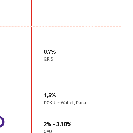
0,7%
QRIS
1,5%
DOKU e-Wallet, Dana
2% - 3,18%
OVO