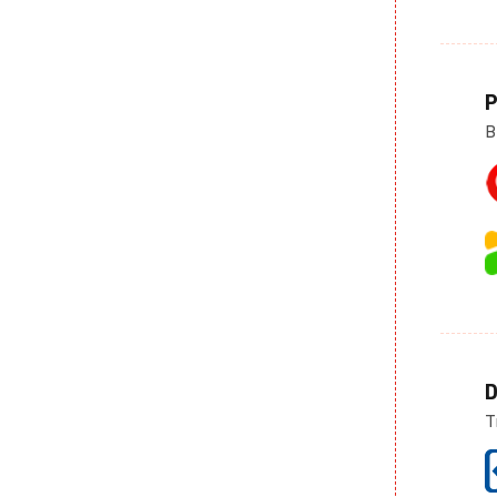
P
B
D
T