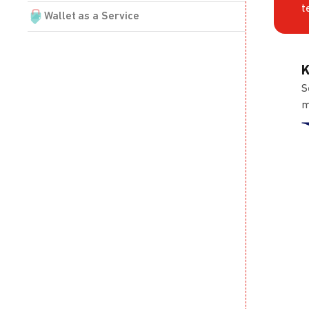
t
Wallet as a Service
K
S
m