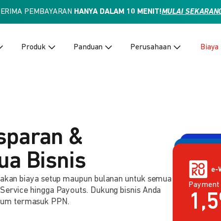
TERIMA PEMBAYARAN
HANYA DALAM 10 MENIT!
MULAI SEKARAN
Produk
Panduan
Perusahaan
Biaya
sparan &
ua Bisnis
enakan biaya setup maupun bulanan untuk semua
Payment
Payment 
2,
 Service hingga Payouts. Dukung bisnis Anda
Rp
lum termasuk PPN.