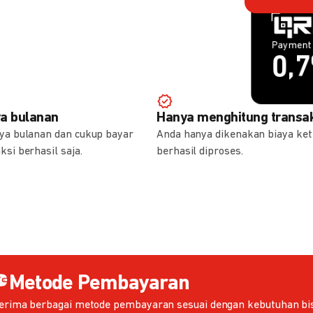
Payment 
Payment 
1,
0,
ya bulanan
Hanya menghitung transak
aya bulanan dan cukup bayar
Anda hanya dikenakan biaya ket
ksi berhasil saja.
berhasil diproses.
Metode Pembayaran
erima berbagai metode pembayaran sesuai dengan kebutuhan bis