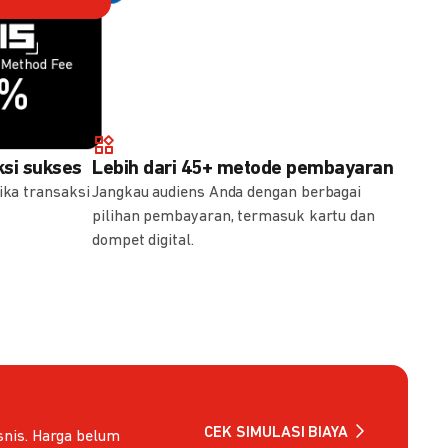
Method Fee
Method Fee
5%
7%
si sukses
Lebih dari 45+ metode pembayaran
ika transaksi
Jangkau audiens Anda dengan berbagai
pilihan pembayaran, termasuk kartu dan
dompet digital.
CEK SIMULASI BIAYA
nis. Harga belum