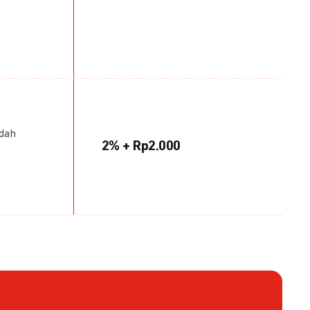
udah
2% + Rp2.000