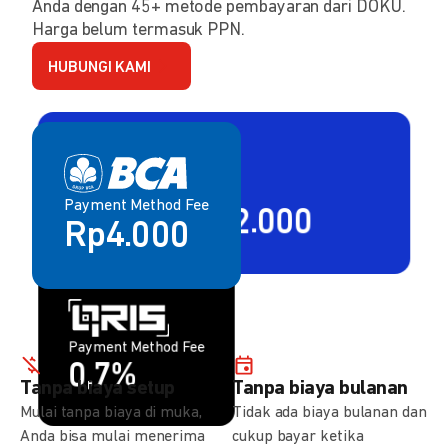
Anda dengan 45+ metode pembayaran dari DOKU.
Harga belum termasuk PPN.
HUBUNGI KAMI
Payment Method Fee
Payment Method Fee
2,80% + Rp2.000
Rp4.000
Payment Method Fee
Payment Method Fee
1,5%
0,7%
Tanpa biaya setup
Tanpa biaya bulanan
Mulai tanpa biaya di muka,
Tidak ada biaya bulanan dan
Anda bisa mulai menerima
cukup bayar ketika