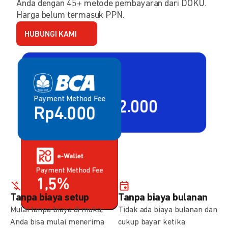
Anda dengan 45+ metode pembayaran dari DOKU.
Harga belum termasuk PPN.
HUBUNGI KAMI
Payment Method Fee
Payment Method Fee
2,80% + Rp2.000
Rp4.000
Payment Method Fee
Payment Method Fee
1,5%
0,7%
Tanpa biaya setup
Tanpa biaya bulanan
Mulai tanpa biaya di muka,
Tidak ada biaya bulanan dan
Anda bisa mulai menerima
cukup bayar ketika