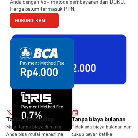
Anda dengan 45+ metode pembayaran dari DOKU.
Harga belum termasuk PPN.
HUBUNGI KAMI
Payment Method Fee
Payment Method Fee
2,80% + Rp2.000
Rp4.000
Payment Method Fee
Payment Method Fee
1,5%
0,7%
Tanpa biaya setup
Tanpa biaya bulanan
Mulai tanpa biaya di muka,
Tidak ada biaya bulanan dan
Anda bisa mulai menerima
cukup bayar ketika