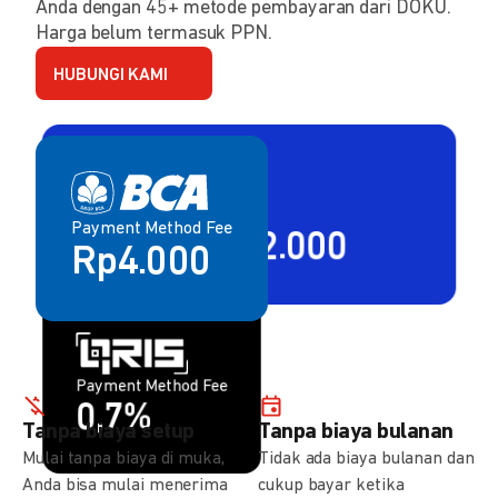
Anda dengan 45+ metode pembayaran dari DOKU.
Harga belum termasuk PPN.
HUBUNGI KAMI
Payment Method Fee
Payment Method Fee
2,80% + Rp2.000
Rp4.000
Payment Method Fee
Payment Method Fee
1,5%
0,7%
Tanpa biaya setup
Tanpa biaya bulanan
Mulai tanpa biaya di muka,
Tidak ada biaya bulanan dan
Anda bisa mulai menerima
cukup bayar ketika