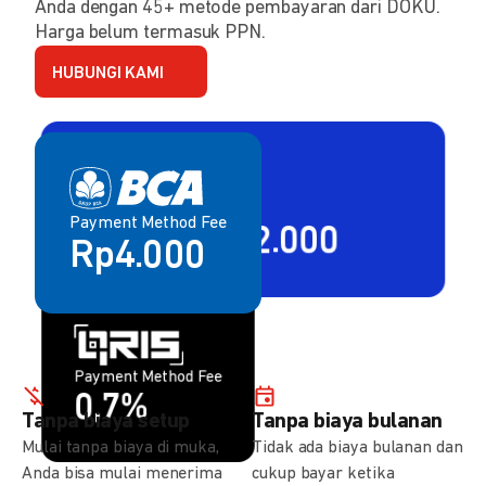
Anda dengan 45+ metode pembayaran dari DOKU.
Harga belum termasuk PPN.
HUBUNGI KAMI
Payment Method Fee
Payment Method Fee
2,80% + Rp2.000
Rp4.000
Payment Method Fee
Payment Method Fee
1,5%
0,7%
Tanpa biaya setup
Tanpa biaya bulanan
Mulai tanpa biaya di muka,
Tidak ada biaya bulanan dan
Anda bisa mulai menerima
cukup bayar ketika