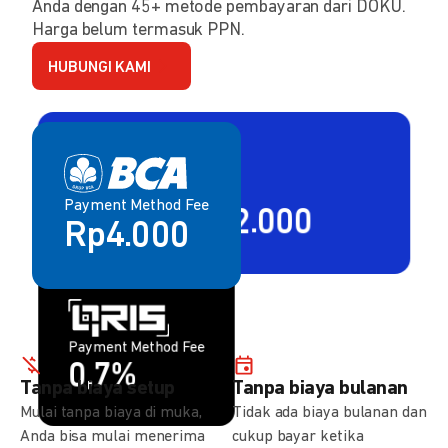
Anda dengan 45+ metode pembayaran dari DOKU.
Harga belum termasuk PPN.
HUBUNGI KAMI
Payment Method Fee
Payment Method Fee
2,80% + Rp2.000
Rp4.000
Payment Method Fee
Payment Method Fee
1,5%
0,7%
Tanpa biaya setup
Tanpa biaya bulanan
Mulai tanpa biaya di muka,
Tidak ada biaya bulanan dan
Anda bisa mulai menerima
cukup bayar ketika