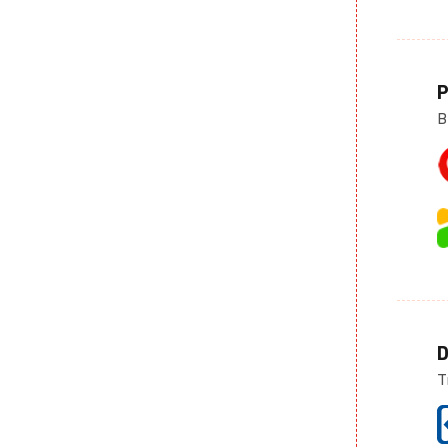
P
B
D
T