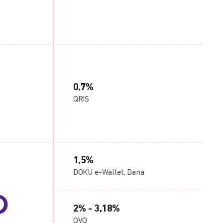
0,7%
QRIS
1,5%
DOKU e-Wallet, Dana
2% - 3,18%
OVO