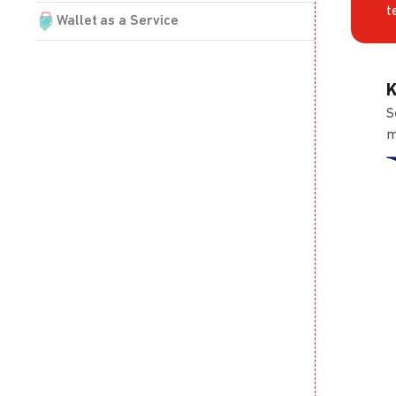
t
Wallet as a Service
K
S
m