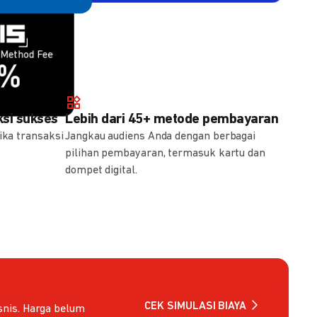
 Method Fee
Method Fee
4.000
Method Fee
5%
7%
si sukses
Lebih dari 45+ metode pembayaran
ika transaksi
Jangkau audiens Anda dengan berbagai
pilihan pembayaran, termasuk kartu dan
dompet digital.
CEK SIMULASI BIAYA
nis. Harga belum