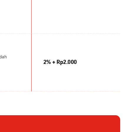
udah
2% + Rp2.000