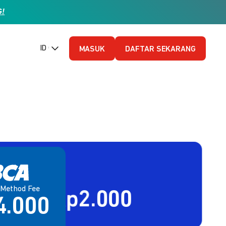
G!
ID (Bahasa Indonesia)
MASUK
DAFTAR SEKARANG
Method Fee
80% + Rp2.000