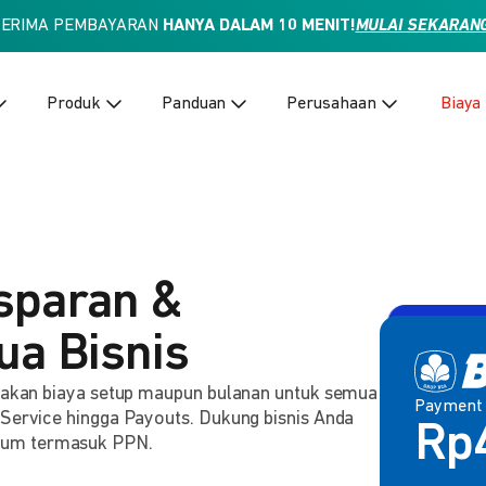
TERIMA PEMBAYARAN
HANYA DALAM 10 MENIT!
MULAI SEKARAN
Produk
Panduan
Perusahaan
Biaya
sparan &
ua Bisnis
enakan biaya setup maupun bulanan untuk semua
Payment
Payment 
2,
 Service hingga Payouts. Dukung bisnis Anda
Rp
lum termasuk PPN.