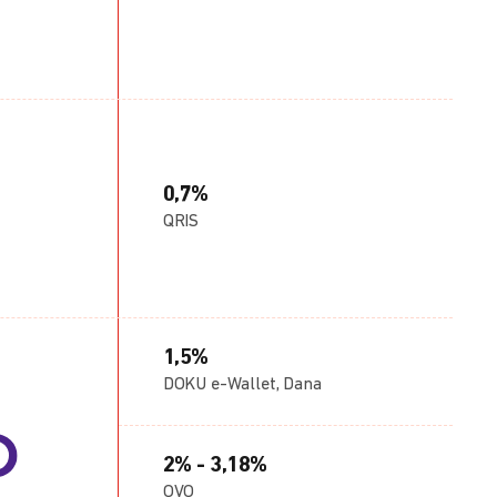
0,7%
QRIS
1,5%
DOKU e-Wallet, Dana
2% - 3,18%
OVO