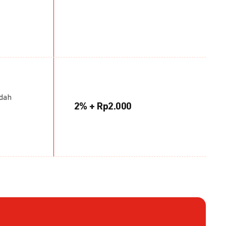
udah
2% + Rp2.000