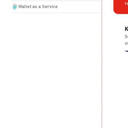
t
Wallet as a Service
K
S
m