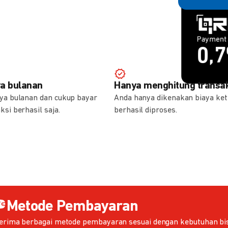
Payment 
Payment 
1,
0,
ya bulanan
Hanya menghitung transak
aya bulanan dan cukup bayar
Anda hanya dikenakan biaya ket
ksi berhasil saja.
berhasil diproses.
Metode Pembayaran
erima berbagai metode pembayaran sesuai dengan kebutuhan bis