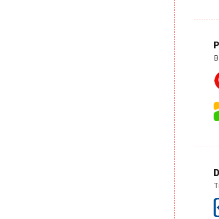
P
B
D
T