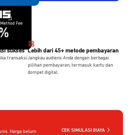
Method Fee
Method Fee
5%
7%
si sukses
Lebih dari 45+ metode pembayaran
ika transaksi
Jangkau audiens Anda dengan berbagai
pilihan pembayaran, termasuk kartu dan
dompet digital.
CEK SIMULASI BIAYA
nis. Harga belum