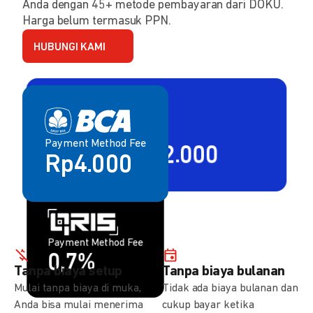
Anda dengan 45+ metode pembayaran dari DOKU.
Harga belum termasuk PPN.
HUBUNGI KAMI
Payment Method Fee
Payment Method Fee
2,80% + Rp2.000
Rp4.000
Payment Method Fee
Payment Method Fee
1,5%
0,7%
Tanpa biaya setup
Tanpa biaya bulanan
Mulai tanpa biaya di muka,
Tidak ada biaya bulanan dan
Anda bisa mulai menerima
cukup bayar ketika