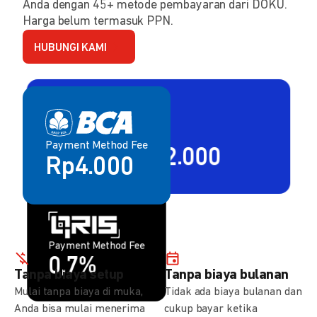
Anda dengan 45+ metode pembayaran dari DOKU.
Harga belum termasuk PPN.
HUBUNGI KAMI
Payment Method Fee
Payment Method Fee
2,80% + Rp2.000
Rp4.000
Payment Method Fee
Payment Method Fee
1,5%
0,7%
Tanpa biaya setup
Tanpa biaya bulanan
Mulai tanpa biaya di muka,
Tidak ada biaya bulanan dan
Anda bisa mulai menerima
cukup bayar ketika